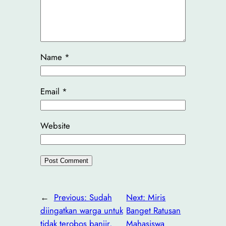
Name
*
Email
*
Website
←
Previous:
Sudah
Next:
Miris
diingatkan warga untuk
Banget Ratusan
tidak terobos banjir,
Mahasiswa