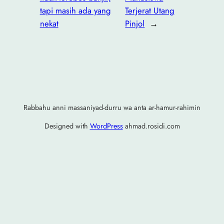
tapi masih ada yang
Terjerat Utang
nekat
Pinjol
→
Rabbahu anni massaniyad-durru wa anta ar-hamur-rahimin
Designed with
WordPress
ahmad.rosidi.com